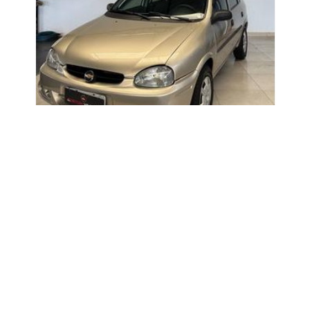
CHEVROLET
2008
CORSA
R$ 23.900
ato
Endereço
R. Dr Jaguaribe,
1187
4) 3813-5680