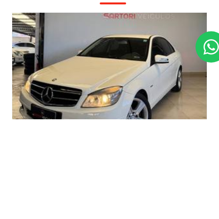
MERCEDES-
2011
BENZ
C 180
R$ 63.900